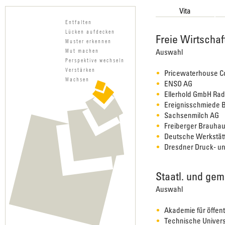
Vita
Entfalten
Lücken aufdecken
Freie Wirtschaf
Muster erkennen
Mut machen
Auswahl
Perspektive wechseln
Verstärken
Pricewaterhouse C
Wachsen
ENSO AG
Ellerhold GmbH Ra
Ereignisschmiede B
Sachsenmilch AG
Freiberger Brauha
Deutsche Werkstätt
Dresdner Druck- u
Staatl. und gem
Auswahl
Akademie für öffen
Technische Univers