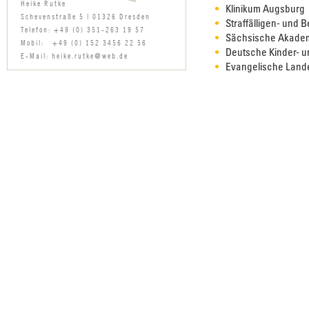
Heike Rutke
Klinikum Augsburg
Schevenstraße 5 | 01326 Dresden
Straffälligen- und 
Telefon: +49 (0) 351-263 19 57
Sächsische Akadem
Mobil: +49 (0) 152 3456 22 56
Deutsche Kinder- u
E-Mail: heike.rutke@web.de
Evangelische Land